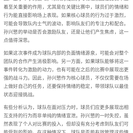
着至关重要的作用，尤其是在关键比赛中，球员们的情绪和
行为能直接影响场上表现。如果核心球员的行为过于激烈，
可能会导致队内士气的波动，影响队友们的专注力和配合。
孙兴慜的举动是否会激励队友，还是让他们产生焦虑，这一
点值得深思。
如果这次事件成为球队内部的负面情绪源泉，可能会对整个
团队的合作产生消极影响。另一方面，如果球队能够将这一
事件转化为激励的动力，也有可能在之后的比赛中展现出更
强的战斗力。因此，孙兴慜作为核心球员，不仅仅需要在场
上做好自己的任务，还要保持情绪的稳定，带领球队以最佳
状态迎接挑战。
有些分析认为，球队在面对压力时，球员们应更多展现出相
互支持的行为而非单纯的情绪宣泄。孙兴慜的一时失控，虽
然表现了个人对比赛的投入，但却没有充分考虑到队友们可
能受到的影响。在这种情况下，球队是否能有效管理这些情