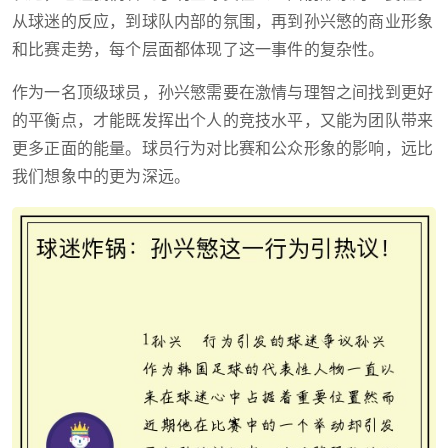
从球迷的反应，到球队内部的氛围，再到孙兴慜的商业形象
和比赛走势，每个层面都体现了这一事件的复杂性。
作为一名顶级球员，孙兴慜需要在激情与理智之间找到更好
的平衡点，才能既发挥出个人的竞技水平，又能为团队带来
更多正面的能量。球员行为对比赛和公众形象的影响，远比
我们想象中的更为深远。