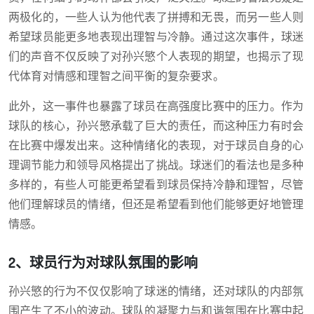
两极化的，一些人认为他代表了拼搏和无畏，而另一些人则
希望球员能更多地表现出理智与冷静。通过这次事件，球迷
们的声音不仅反映了对孙兴慜个人表现的期望，也揭示了现
代体育对情感和理智之间平衡的复杂要求。
此外，这一事件也暴露了球员在高强度比赛中的压力。作为
球队的核心，孙兴慜承载了巨大的责任，而这种压力有时会
在比赛中爆发出来。这种情绪化的表现，对于球员自身的心
理调节能力和领导风格提出了挑战。球迷们的看法也是多种
多样的，有些人可能更希望看到球员保持冷静和理智，尽管
他们理解球员的情绪，但还是希望看到他们能够更好地管理
情感。
2、球员行为对球队氛围的影响
孙兴慜的行为不仅仅影响了球迷的情绪，还对球队的内部氛
围产生了不小的波动。球队的凝聚力与和谐氛围在比赛中起