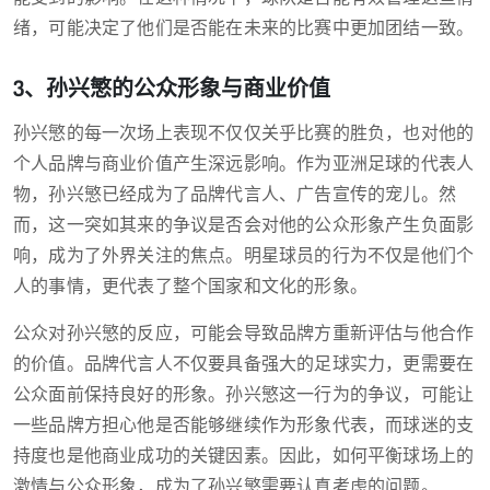
绪，可能决定了他们是否能在未来的比赛中更加团结一致。
3、孙兴慜的公众形象与商业价值
孙兴慜的每一次场上表现不仅仅关乎比赛的胜负，也对他的
个人品牌与商业价值产生深远影响。作为亚洲足球的代表人
物，孙兴慜已经成为了品牌代言人、广告宣传的宠儿。然
而，这一突如其来的争议是否会对他的公众形象产生负面影
响，成为了外界关注的焦点。明星球员的行为不仅是他们个
人的事情，更代表了整个国家和文化的形象。
公众对孙兴慜的反应，可能会导致品牌方重新评估与他合作
的价值。品牌代言人不仅要具备强大的足球实力，更需要在
公众面前保持良好的形象。孙兴慜这一行为的争议，可能让
一些品牌方担心他是否能够继续作为形象代表，而球迷的支
持度也是他商业成功的关键因素。因此，如何平衡球场上的
激情与公众形象，成为了孙兴慜需要认真考虑的问题。