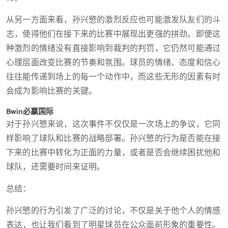
从另一方面来看，孙兴慜的激烈反应也可能激发队友们的斗
志，使得他们在接下来的比赛中展现出更强的拼劲。即便这
种激烈的情绪没有直接影响到裁判的判罚，它仍然可能通过
心理层面改变比赛的节奏和氛围。球员的情绪、态度和信心
往往能传递到场上的每一个动作中，而这些无形的因素有时
会成为影响比赛的关键。
Bwin必赢国际
对于孙兴慜来说，这次事件不仅仅是一次场上的争议，它同
样影响了球队和比赛的战略部署。孙兴慜的行为是否能在接
下来的比赛中转化为正面的力量，或者是否会继续困扰他和
球队，还需要时间来证明。
总结：
孙兴慜的行为引发了广泛的讨论，不仅是关于他个人的情感
表达，也让我们看到了明星球员在公众面前形象的重要性。