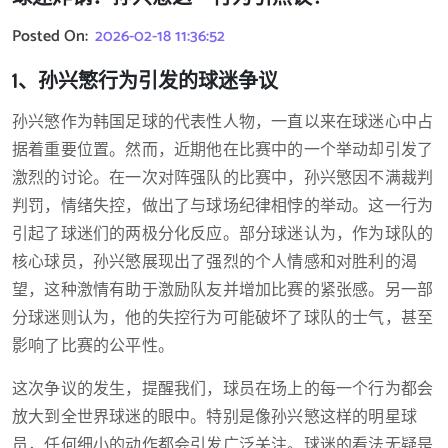
Posted On:
2026-02-18 11:36:52
1、孙兴慜行为引发的球迷争议
孙兴慜作为韩国足球的代表性人物，一直以来在球迷心中占
据着重要位置。然而，近期他在比赛中的一个举动却引发了
激烈的讨论。在一次对阵强队的比赛中，孙兴慜因不满裁判
判罚，情绪失控，做出了与球场纪律相悖的举动。这一行为
引起了球迷们的两极分化反应。部分球迷认为，作为球队的
核心球员，孙兴慜展现出了强烈的个人情感和对胜利的渴
望，这种激情有助于激励队友并增加比赛的紧张感。另一部
分球迷则认为，他的失控行为可能破坏了球队的士气，甚至
影响了比赛的公平性。
这次争议的发生，提醒我们，球员在场上的每一个行为都会
放大到全世界球迷的眼中。特别是像孙兴慜这样的明星球
员，任何细小的动作都会引发广泛关注。球迷的看法无疑是