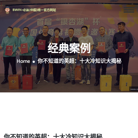
经典案例
Home
你不知道的英超：十大冷知识大揭秘
你不知道的英超：十大冷知识大揭秘