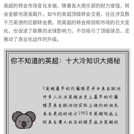
英超的转会市场变化多端，随着各大俱乐部的财力增强，转
会金额也逐渐飙升。如今的英超顶级转会交易，往往涉及数
千万英镑的巨额转会费。而英超的转会规则和市场的巨大变
化，也促进了联赛的全球影响力，不仅吸引了顶级球员，还
推动了商业化运作的升级。