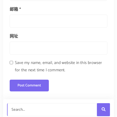
邮箱
*
网址
Save my name, email, and website in this browser
for the next time I comment.