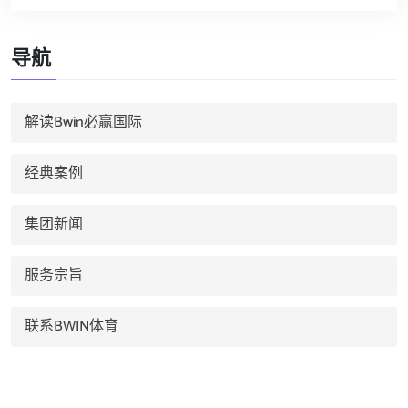
导航
解读Bwin必赢国际
经典案例
集团新闻
服务宗旨
联系BWIN体育