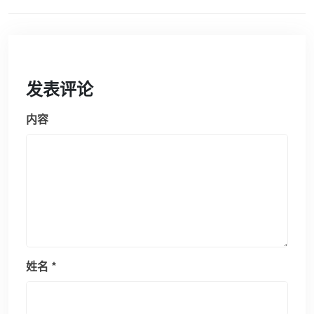
发表评论
内容
姓名
*