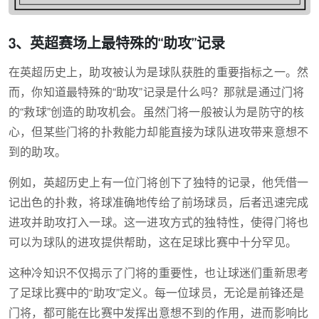
3、英超赛场上最特殊的“助攻”记录
在英超历史上，助攻被认为是球队获胜的重要指标之一。然
而，你知道最特殊的“助攻”记录是什么吗？那就是通过门将
的“救球”创造的助攻机会。虽然门将一般被认为是防守的核
心，但某些门将的扑救能力却能直接为球队进攻带来意想不
到的助攻。
例如，英超历史上有一位门将创下了独特的记录，他凭借一
记出色的扑救，将球准确地传给了前场球员，后者迅速完成
进攻并助攻打入一球。这一进攻方式的独特性，使得门将也
可以为球队的进攻提供帮助，这在足球比赛中十分罕见。
这种冷知识不仅揭示了门将的重要性，也让球迷们重新思考
了足球比赛中的“助攻”定义。每一位球员，无论是前锋还是
门将，都可能在比赛中发挥出意想不到的作用，进而影响比