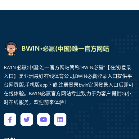
BWIN·必赢(中国)唯一官方网站简称“BWIN必赢”【在线|登录
入口】是亚洲最好在线体育公司,BWIN必赢登录入口提供平
台网页版,手机版app下载,注册登录bwin官网登录入口后即可
在线体验。BWIN必赢官方网站专业致力于为客户提供24小
时在线服务，欢迎前来体验！