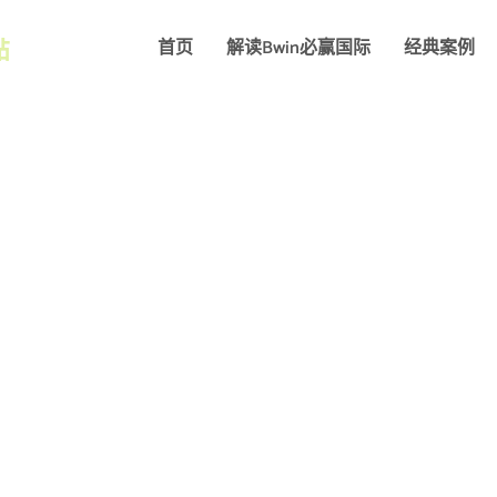
首页
解读Bwin必赢国际
经典案例