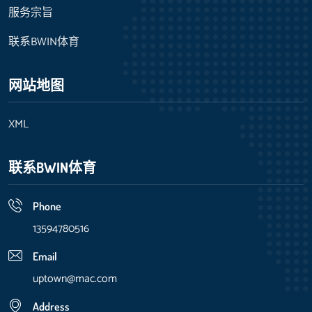
服务宗旨
联系BWIN体育
网站地图
XML
联系BWIN体育
Phone
13594780516
Email
uptown@mac.com
Address