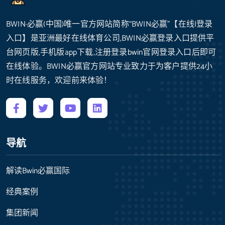
BWIN·必赢(中国)唯一官方网站简称“BWIN必赢”【在线|登录
入口】是亚洲最好在线体育公司,BWIN必赢登录入口提供平
台网页版,手机版app下载,注册登录bwin官网登录入口后即可
在线体验。BWIN必赢官方网站专业致力于为客户提供24小
时在线服务，欢迎前来体验！
导航
解读Bwin必赢国际
经典案例
集团新闻