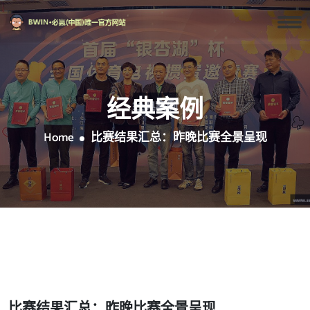
经典案例
Home
比赛结果汇总：昨晚比赛全景呈现
比赛结果汇总：昨晚比赛全景呈现