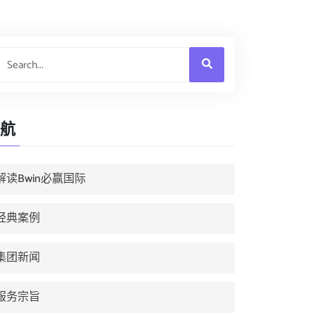
航
解读Bwin必赢国际
经典案例
集团新闻
服务宗旨