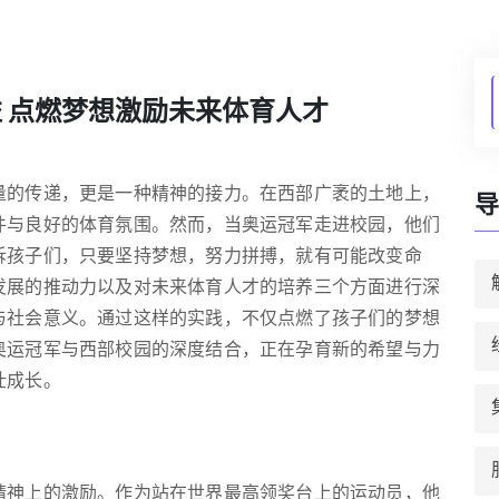
 点燃梦想激励未来体育人才
量的传递，更是一种精神的接力。在西部广袤的土地上，
导
件与良好的体育氛围。然而，当奥运冠军走进校园，他们
诉孩子们，只要坚持梦想，努力拼搏，就有可能改变命
发展的推动力以及对未来体育人才的培养三个方面进行深
与社会意义。通过这样的实践，不仅点燃了孩子们的梦想
奥运冠军与西部校园的深度结合，正在孕育新的希望与力
壮成长。
精神上的激励。作为站在世界最高领奖台上的运动员，他