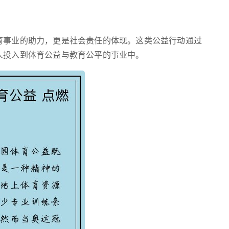
育事业的助力，更是社会责任的体现。这类公益行动通过
人投入到体育公益与教育公平的事业中。