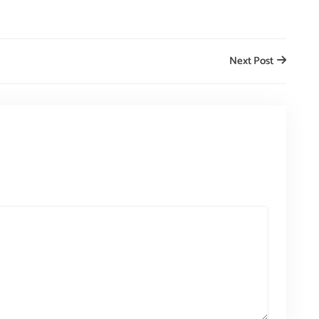
Next Post