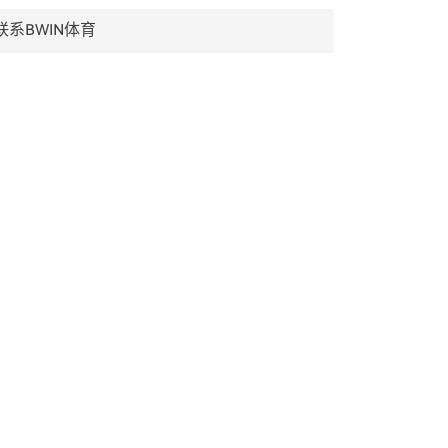
联系BWIN体育