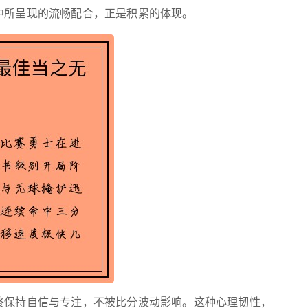
中所呈现的流畅配合，正是积累的体现。
终保持自信与专注，不被比分波动影响。这种心理韧性，