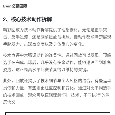
Bwin必赢国际
2、核心技术动作拆解
精彩回放为技术动作拆解提供了理想素材。无论是正手突
击、反手过渡，还是网前搓放与挑球，慢动作都能清楚展现
手腕发力、击球点高度以及身体重心的变化。
技术点评中常强调动作的连贯性。通过回放可以发现，顶级
选手在完成击球后，几乎没有多余动作，能够迅速回到准备
姿势，这正是高水平比赛节奏得以维持的关键。
此外，回放还揭示了技术细节与个人风格的结合。有些运动
员依赖力量，有些则更注重控制和变化。通过对比不同选手
的技术回放，观众可以直观理解“同一技术，不同执行”的深
层含义。