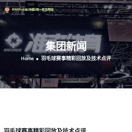
集团新闻
Home
羽毛球赛事精彩回放及技术点评
羽毛球赛事精彩回放及技术点评