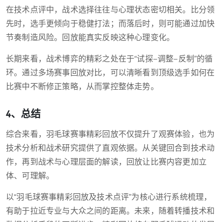
在技术点评中，战术选择往往与心理状态密切相关。比分领
先时，选手更倾向于稳健打法；而落后时，则可能通过加快
节奏制造风险。回放能真实反映这种心理变化。
长期来看，战术博弈的精彩之处在于“试探—调整—反制”的循
环。通过多场赛事回放对比，可以清晰看到顶级选手如何在
比赛中不断修正策略，从而掌控整体走势。
4、总结
综合来看，羽毛球赛事精彩回放不仅提升了观赛体验，也为
技术分析和战术研究提供了直观依据。从关键回合到技术动
作，再到战术与心理层面的解读，回放让比赛内容更加立
体、可理解。
以“羽毛球赛事精彩回放及技术点评”为核心进行系统梳理，
有助于拉近专业与大众之间的距离。未来，随着转播技术和