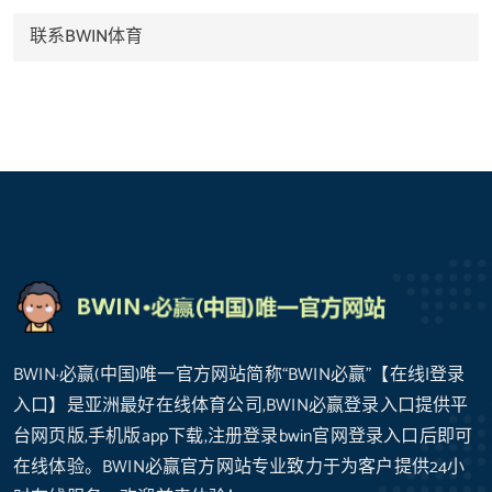
联系BWIN体育
BWIN·必赢(中国)唯一官方网站简称“BWIN必赢”【在线|登录
入口】是亚洲最好在线体育公司,BWIN必赢登录入口提供平
台网页版,手机版app下载,注册登录bwin官网登录入口后即可
在线体验。BWIN必赢官方网站专业致力于为客户提供24小