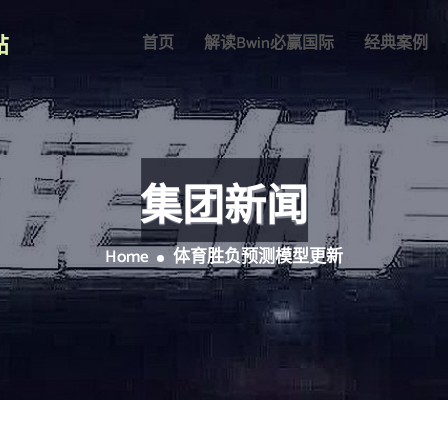
首页
解读Bwin必赢国际
经典案例
集团新闻
Home
体育胜负预测模型更新