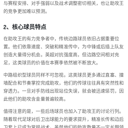
与赛程安排、对手强弱以及战术调整密切相关，也让助攻王
的竞争更加难以预测。
2、核心球员特点
在助攻王的有力竞争者中，传统边路球员依旧占据重要位
置。他们依靠速度、突破和精准传中，为中锋或后插上队友
创造大量得分机会。英超对抗强度高，但边路空间相对充
足，这类球员的价值在本赛季依然被不断放大。
中路组织型球员同样不可忽视。这类球员更多通过直塞、撞
墙配合和节奏掌控完成助攻，他们的传球往往具有突然性和
穿透力。一旦对手防线出现站位失误，就会被迅速惩罚，因
此他们的助攻含金量普遍较高。
值得注意的是，一些后场球员也加入了助攻王的讨论行列。
随着现代足球对后卫出球能力的要求提升，精准长传和边后
卫套上已成为常规战术。虽然他们的助攻数量不一定长期领