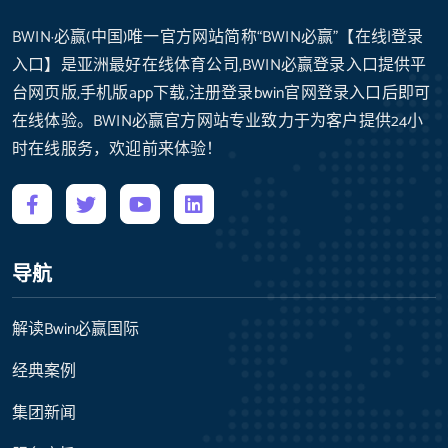
BWIN·必赢(中国)唯一官方网站简称“BWIN必赢”【在线|登录
入口】是亚洲最好在线体育公司,BWIN必赢登录入口提供平
台网页版,手机版app下载,注册登录bwin官网登录入口后即可
在线体验。BWIN必赢官方网站专业致力于为客户提供24小
时在线服务，欢迎前来体验！
导航
解读Bwin必赢国际
经典案例
集团新闻