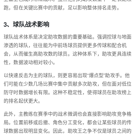
跑，但在关键比赛中的贡献，足以影响整体排名走势。
3、球队战术影响
球队战术体系是决定助攻数据的重要基础。强调控球与地面
渗透的球队，往往能为中前场球员提供更多传球和配合机
会，从而催生高助攻数的球员。这种体系下，助攻更具连续
性，数据波动相对较小。
以快速反击为主的球队，则更容易出现“爆点型”助攻手。他
们可能在少数几场比赛中集中贡献多次助攻，但在面对低位
防守时数据增长有限。这种不稳定性，使得球员在助攻榜上
的排名起伏更大。
此外，主教练在赛季中的战术微调也会直接影响助攻竞争格
局。位置前移或后撤、角色分工变化，都会让某些球员的传
球数据出现明显变化。因此，助攻王之争不仅是球员之间的