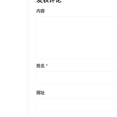
内容
姓名
*
网址