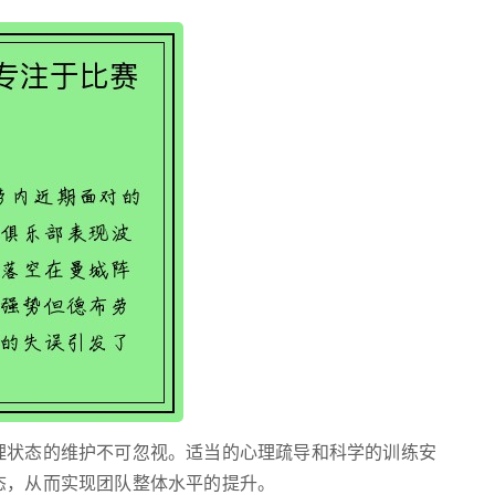
理状态的维护不可忽视。适当的心理疏导和科学的训练安
态，从而实现团队整体水平的提升。