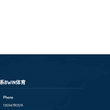
系BWIN体育
Phone
13594780516