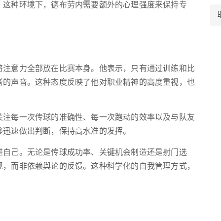
。这种环境下，德布劳内需要额外的心理强度来保持专
将注意力全部放在比赛本身。他表示，只有通过训练和比
者的声音。这种态度反映了他对职业精神的高度重视，也
关注每一次传球的准确性、每一次跑动的效率以及与队友
够迅速做出判断，保持高水准的发挥。
进自己。无论是传球成功率、关键机会制造还是射门选
现，而非依赖舆论的反馈。这种科学化的自我管理方式，