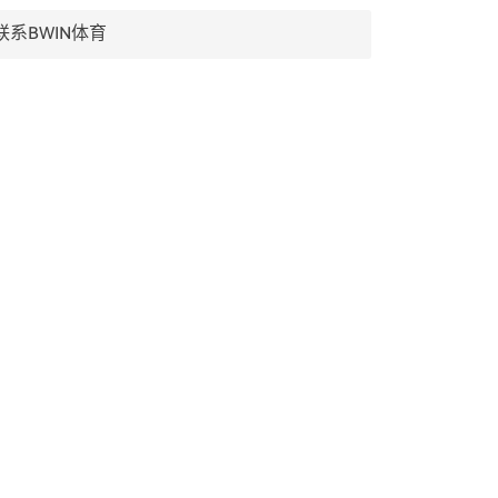
联系BWIN体育