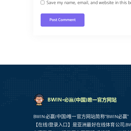
Save my name, email, and website in this 
BWIN·必赢(中国)唯一官方网站简称“BWIN必赢”
【在线|登录入口】是亚洲最好在线体育公司,BW